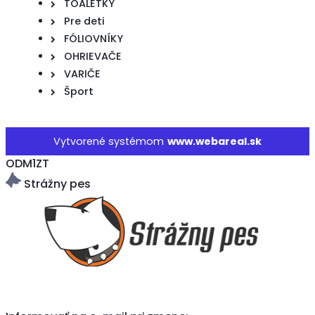
TOALETKY
Pre deti
FÓLIOVNÍKY
OHRIEVAČE
VARIČE
Šport
Vytvorené systémom
www.webareal.sk
ODM1ZT
Strážny pes