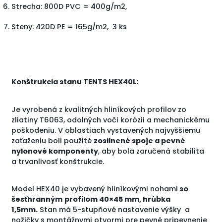
Strecha: 800D PVC = 400g/m2,
Steny: 420D PE = 165g/m2, 3 ks
Konštrukcia stanu TENTS HEX40L:
Je vyrobená z kvalitných hliníkových profilov zo
zliatiny T6063, odolných voči korózii a mechanickému
poškodeniu. V oblastiach vystavených najvyššiemu
zaťaženiu boli použité
zosilnené spoje a pevné
nylonové komponenty
, aby bola zaručená stabilita
a trvanlivosť konštrukcie.
Model HEX40 je vybavený hliníkovými nohami
so
šesťhranným
profilom 40×45 mm, hrúbka
1,5mm.
Stan má 5-stupňové nastavenie výšky a
nožičky s montážnymi otvormi pre pevné pripevnenie