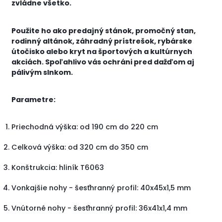
zvládne všetko.
Použite ho ako predajný stánok, promočný stan,
rodinný altánok, záhradný prístrešok, rybárske
útočisko alebo kryt na športových a kultúrnych
akciách. Spoľahlivo vás ochráni pred dažďom aj
pálivým slnkom.
Parametre:
Priechodná výška: od 190 cm do 220 cm
Celková výška: od 320 cm do 350 cm
Konštrukcia: hliník T6063
Vonkajšie nohy - šesťhranný profil: 40x45x1,5 mm
Vnútorné nohy - šesťhranný profil: 36x41x1,4 mm