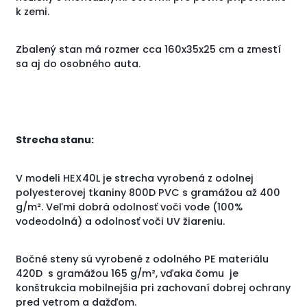
k zemi.
Zbalený stan má rozmer cca 160x35x25 cm a zmestí
sa aj do osobného auta.
Strecha stanu:
V modeli HEX40L je strecha vyrobená z odolnej
polyesterovej tkaniny 800D PVC s gramážou až 400
g/m². Veľmi dobrá odolnosť voči vode (100%
vodeodolná) a odolnosť voči UV žiareniu.
Bočné steny sú vyrobené z odolného PE materiálu
420D s gramážou 165 g/m², vďaka čomu je
konštrukcia mobilnejšia pri zachovaní dobrej ochrany
pred vetrom a dažďom.