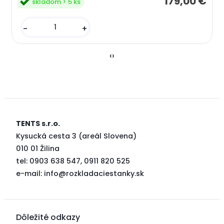
179,00 €
skladom > 5 ks
-
+
‹
›
TENTS s.r.o.
Kysucká cesta 3 (areál Slovena)
010 01 Žilina
tel: 0903 638 547, 0911 820 525
e-mail:
info@rozkladaciestanky.sk
Dôležité odkazy